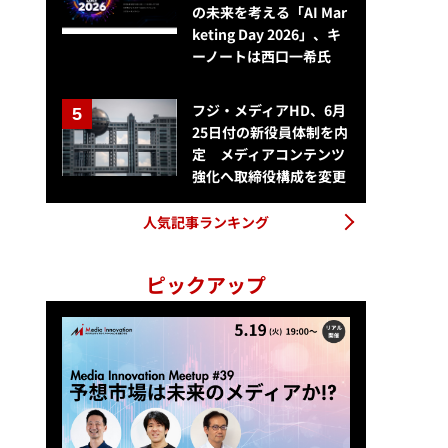
の未来を考える「AI Mar
keting Day 2026」、キ
【メディア企業徹底考察 #137】サイバーエージェントの虎の子・メデ
ーノートは西口一希氏
フジ・メディアHD、6月
25日付の新役員体制を内
定 メディアコンテンツ
強化へ取締役構成を変更
人気記事ランキング
ピックアップ