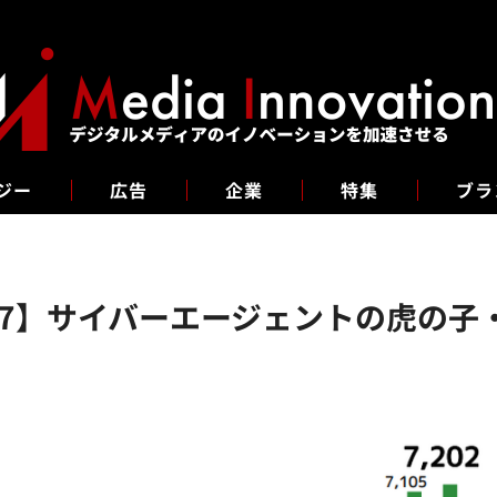
ジー
広告
企業
特集
ブラ
137】サイバーエージェントの虎の