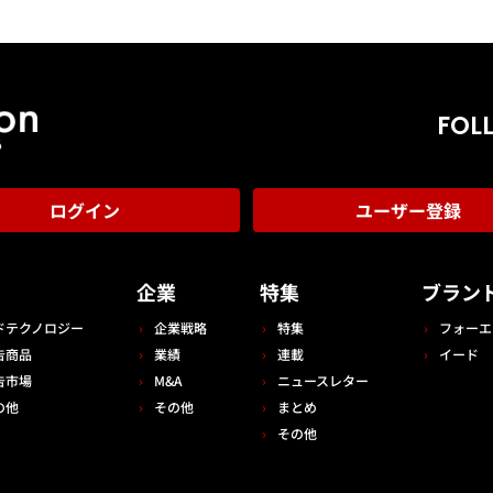
FOL
ログイン
ユーザー登録
告
企業
特集
ブラン
ドテクノロジー
企業戦略
特集
フォーエ
告商品
業績
連載
イード
告市場
M&A
ニュースレター
の他
その他
まとめ
その他