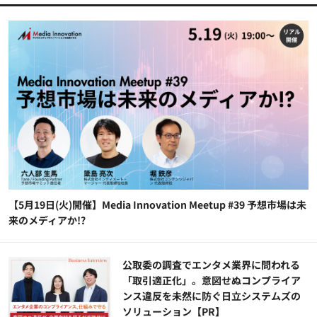
【5月19日(火)開催】Media Innovation Meetup #39 予想市場は未
来のメディアか!?
公​​取委の調査でエンタメ業界に問われる
「取引適正化」。意図せぬコンプライア
ンス違反を未然に防ぐ日立システムズの
ソリューション​【PR】