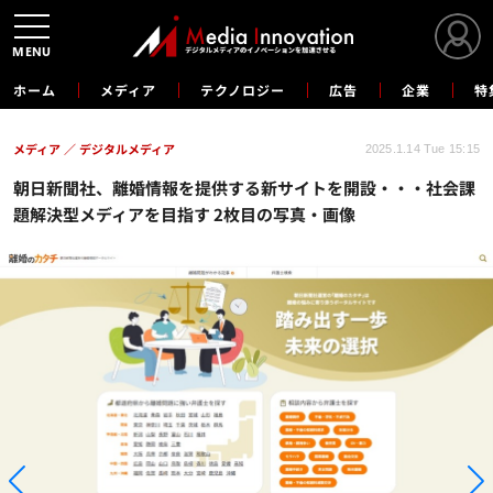
MENU
ホーム
メディア
テクノロジー
広告
企業
特
メディア
デジタルメディア
2025.1.14 Tue 15:15
朝日新聞社、離婚情報を提供する新サイトを開設・・・社会課
題解決型メディアを目指す 2枚目の写真・画像