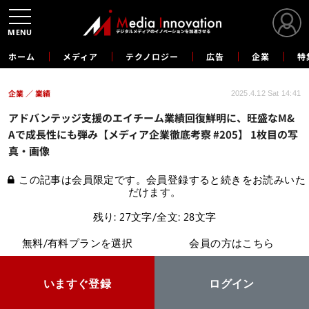
MENU
ホーム
メディア
テクノロジー
広告
企業
特
企業
業績
2025.4.12 Sat 14:41
アドバンテッジ支援のエイチーム業績回復鮮明に、旺盛なM&
Aで成長性にも弾み【メディア企業徹底考察 #205】 1枚目の写
真・画像
この記事は会員限定です。会員登録すると続きをお読みいた
だけます。
残り: 27文字/全文: 28文字
無料/有料プランを選択
会員の方はこちら
いますぐ登録
ログイン