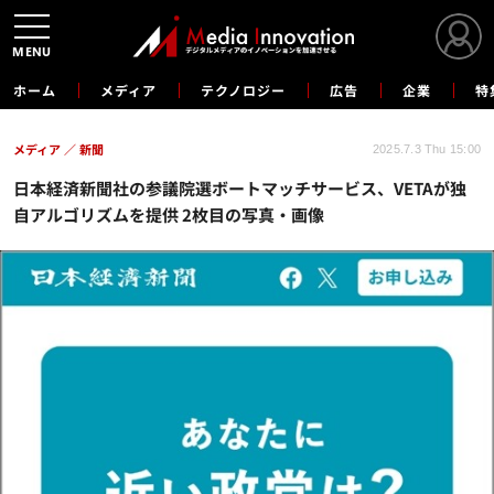
MENU
ホーム
メディア
テクノロジー
広告
企業
特
メディア
新聞
2025.7.3 Thu 15:00
日本経済新聞社の参議院選ボートマッチサービス、VETAが独
自アルゴリズムを提供 2枚目の写真・画像