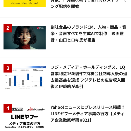
ング配信を開始
創味食品のブランドCM、人物・商品・音
楽・音声すべてを生成AIで制作 映画監
督・山口ヒロキ氏が担当
フジ・メディア・ホールディングス、1Q
営業利益160億円で持株会社制導入後の過
去最高益を達成 フジテレビの広告収入回
復とIP戦略が牽引
Yahoo!ニュースにプレスリリース掲載？
LINEヤフーメディア事業の行方【メディ
ア企業徹底考察 #321】