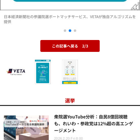
日本経済新聞社の参議院選ボートマッチサービス、VETAが独自アルゴリズムを
提供
この記事へ戻る
2/3
選挙
衆院選YouTube分析：自民8億回視聴
も、れいわ・参政党は12%超の高エンゲ
ージメント
2026.2.20 Fri 8:00