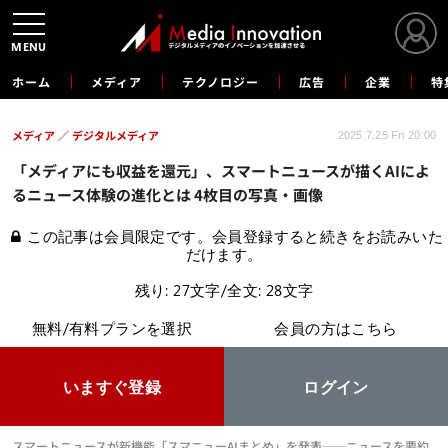
MENU
ホーム
メディア
テクノロジー
広告
企業
特
メディア
デジタルメディア
2025.7.25 Fri 20:00
「メディアにも収益を還元」、スマートニュースが描くAIによ
るニュース体験の進化とは 4枚目の写真・画像
この記事は会員限定です。会員登録すると続きをお読みいた
だけます。
残り: 27文字/全文: 28文字
無料/有料プランを選択
会員の方はこちら
いますぐ登録
ログイン
スマートニュースが新機能「スマニューAIまとめ」を発表──ニュースを要約