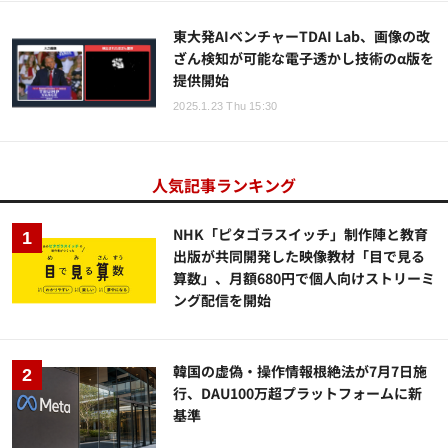
東大発AIベンチャーTDAI Lab、画像の改
ざん検知が可能な電子透かし技術のα版を
提供開始
2025.1.23 Thu 15:30
人気記事ランキング
NHK「ピタゴラスイッチ」制作陣と教育
出版が共同開発した映像教材「目で見る
算数」、月額680円で個人向けストリーミ
ング配信を開始
韓国の虚偽・操作情報根絶法が7月7日施
行、DAU100万超プラットフォームに新
基準