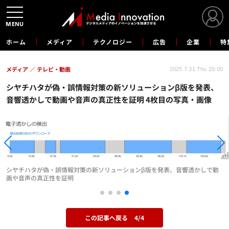
MENU
ホーム
メディア
テクノロジー
広告
企業
特
メディア
テレビ・動画
2025.7.31 Thu 20:00
シヤチハタが偽・誤情報対策の新ソリューションβ版を発表、
音響透かしで動画や音声の真正性を証明 4枚目の写真・画像
シヤチハタが偽・誤情報対策の新ソリューションβ版を発表、音響透かしで動
画や音声の真正性を証明
この記事へ戻る
4/4