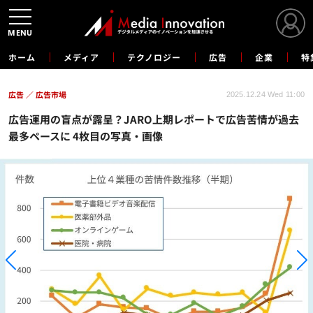
MENU
ホーム
メディア
テクノロジー
広告
企業
特
広告
広告市場
2025.12.24 Wed 11:00
広告運用の盲点が露呈？JARO上期レポートで広告苦情が過去
最多ペースに 4枚目の写真・画像