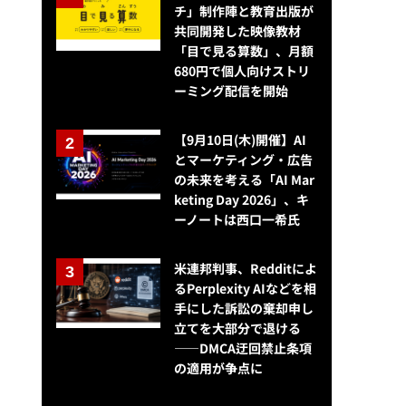
チ」制作陣と教育出版が
共同開発した映像教材
「目で見る算数」、月額
680円で個人向けストリ
ーミング配信を開始
【9月10日(木)開催】AI
とマーケティング・広告
の未来を考える「AI Mar
keting Day 2026」、キ
ーノートは西口一希氏
米連邦判事、Redditによ
るPerplexity AIなどを相
手にした訴訟の棄却申し
広告運用の盲点が露呈？JARO上期レポートで広告苦情が過去最多ペー
立てを大部分で退ける
——DMCA迂回禁止条項
の適用が争点に