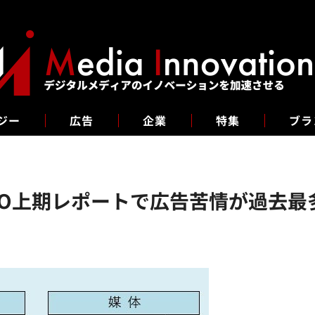
ジー
広告
企業
特集
ブラ
RO上期レポートで広告苦情が過去最多