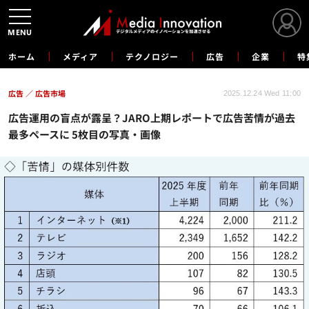
MENU
ホーム
メディア
テクノロジー
広告
企業
特
広告
広告市場
2025.12.24 Wed 11:00
広告運用の盲点が露呈？JARO上期レポートで広告苦情が過去
最多ペースに 5枚目の写真・画像