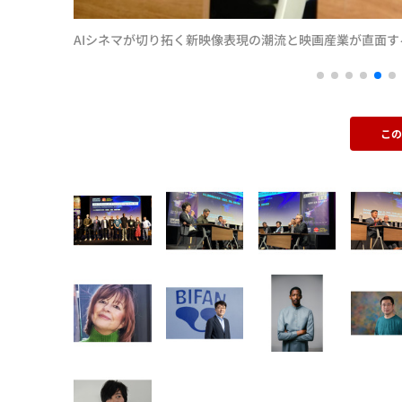
AIシネマが切り拓く新映像表現の潮流と映画産業が直面
こ