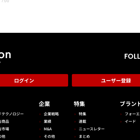
 7:00
FOL
ログイン
ユーザー登録
告
企業
特集
ブラン
ドテクノロジー
企業戦略
特集
フォーエ
告商品
業績
連載
イード
告市場
M&A
ニュースレター
の他
その他
まとめ