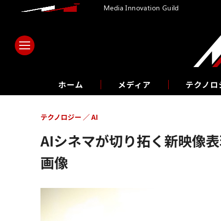
Media Innovation Guild
ホーム
メディア
テクノロ
テクノロジー
AI
AIシネマが切り拓く新映像
画像