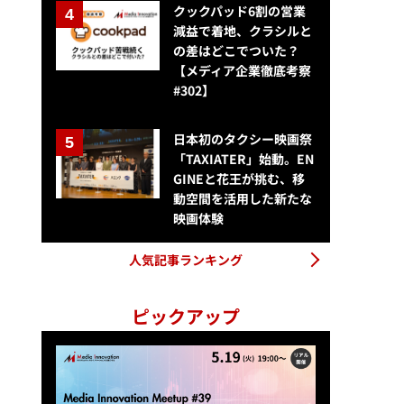
クックパッド6割の営業
減益で着地、クラシルと
の差はどこでついた？
【メディア企業徹底考察
#302】
AIシネマが切り拓く新映像表現の潮流と映画産業が直面する倫理・制度
日本初のタクシー映画祭
「TAXIATER」始動。EN
GINEと花王が挑む、移
動空間を活用した新たな
映画体験
人気記事ランキング
ピックアップ