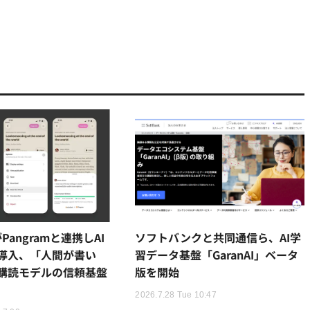
kがPangramと連携しAI
ソフトバンクと共同通信ら、AI学
導入、「人間が書い
習データ基盤「GaranAI」ベータ
購読モデルの信頼基盤
版を開始
2026.7.28 Tue 10:47