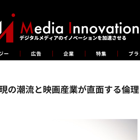
ジー
広告
企業
特集
ブラ
表現の潮流と映画産業が直面する倫理