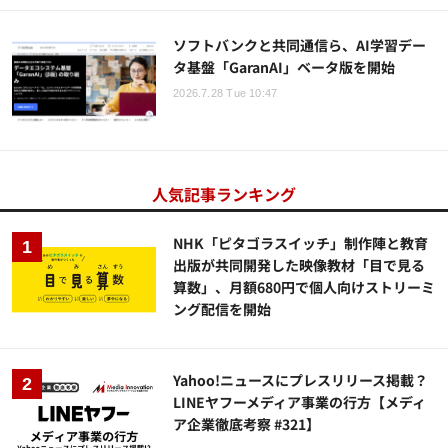
ソフトバンクと共同通信ら、AI学習デー
タ基盤「GaranAI」ベータ版を開始
2026.7.28 Tue 10:47
人気記事ランキング
NHK「ピタゴラスイッチ」制作陣と教育
出版が共同開発した映像教材「目で見る
算数」、月額680円で個人向けストリーミ
ング配信を開始
Yahoo!ニュースにプレスリリース掲載？
LINEヤフーメディア事業の行方【メディ
ア企業徹底考察 #321】