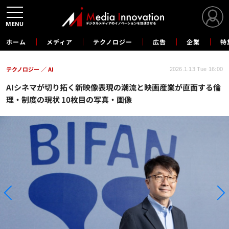
MENU
ホーム
メディア
テクノロジー
広告
企業
特
テクノロジー
AI
2026.1.13 Tue 16:00
AIシネマが切り拓く新映像表現の潮流と映画産業が直面する倫
理・制度の現状 10枚目の写真・画像