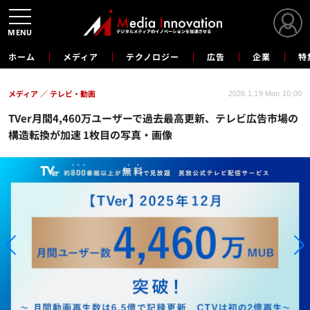
MENU
ホーム
メディア
テクノロジー
広告
企業
特
メディア
テレビ・動画
2026.1.19 Mon 10:00
TVer月間4,460万ユーザーで過去最高更新、テレビ広告市場の
構造転換が加速 1枚目の写真・画像