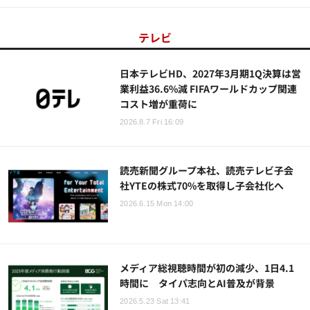
テレビ
日本テレビHD、2027年3月期1Q決算は営
業利益36.6%減 FIFAワールドカップ関連
コスト増が重荷に
2026.8.7 Fri 16:09
読売新聞グループ本社、読売テレビ子会
社YTEの株式70%を取得し子会社化へ
2026.6.15 Mon 14:00
メディア総視聴時間が初の減少、1日4.1
時間に タイパ志向とAI普及が背景
2026.5.23 Sat 13:41