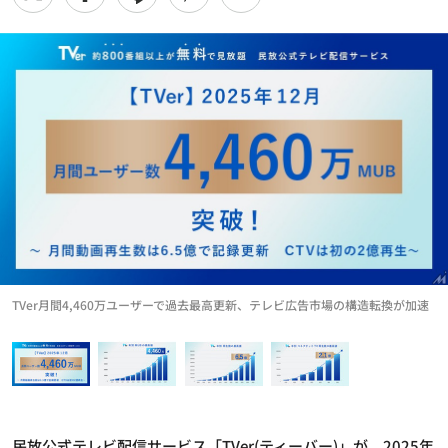
TVer月間4,460万ユーザーで過去最高更新、テレビ広告市場の構造転換が加速
民放公式テレビ配信サービス「TVer(ティーバー)」が、2025年