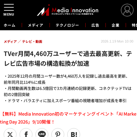
MENU
ホーム
メディア
テクノロジー
広告
企業
特
メディア
テレビ・動画
2026.1.19 Mon 10:00
TVer月間4,460万ユーザーで過去最高更新、テ
レビ広告市場の構造転換が加速
・2025年12月の月間ユーザー数が4,460万人を記録し過去最高を更新、
前年同月比114%に成長
・月間動画再生数は6.5億回で3カ月連続の記録更新、コネクテッドTVは
初の2億回突破
・ドラマ・バラエティに加えスポーツ番組の視聴者増加が成長を牽引
【無料】Media Innovation初のマーケティングイベント「AI Marke
ting Day 2026」9/10開催！