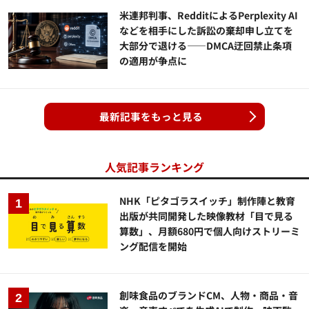
米連邦判事、RedditによるPerplexity AI
などを相手にした訴訟の棄却申し立てを
大部分で退ける——DMCA迂回禁止条項
の適用が争点に
最新記事をもっと見る
人気記事ランキング
NHK「ピタゴラスイッチ」制作陣と教育
出版が共同開発した映像教材「目で見る
算数」、月額680円で個人向けストリーミ
ング配信を開始
創味食品のブランドCM、人物・商品・音