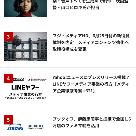
楽・音声すべてを生成AIで制作 映画監
督・山口ヒロキ氏が担当
フジ・メディアHD、6月25日付の新役員
体制を内定 メディアコンテンツ強化へ
取締役構成を変更
Yahoo!ニュースにプレスリリース掲載？
LINEヤフーメディア事業の行方【メディ
ア企業徹底考察 #321】
ブックオフ、伊藤忠商事と提携で全国1.6
万店のファミマ網を活用