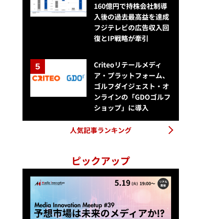
160億円で持株会社制導
入後の過去最高益を達成
フジテレビの広告収入回
復とIP戦略が牽引
Criteoリテールメディ
ア・プラットフォーム、
ゴルフダイジェスト・オ
ンラインの「GDOゴルフ
Web記事の離脱要因1位は「結論不明瞭」44.8%、「AIっぽさ」は17.
ショップ」に導入
人気記事ランキング
ピックアップ