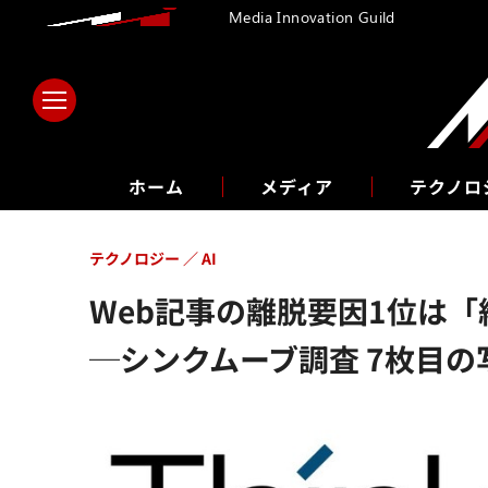
Media Innovation Guild
ホーム
メディア
テクノロ
テクノロジー
AI
Web記事の離脱要因1位は「結
─シンクムーブ調査 7枚目の