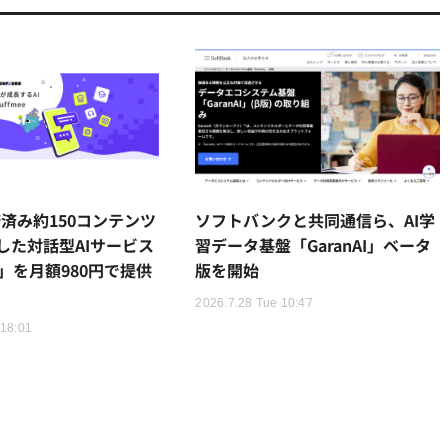
諾済み約150コンテンツ
ソフトバンクと共同通信ら、AI学
した対話型AIサービス
習データ基盤「GaranAI」ベータ
ee」を月額980円で提供
版を開始
2026.7.28 Tue 10:47
 18:01