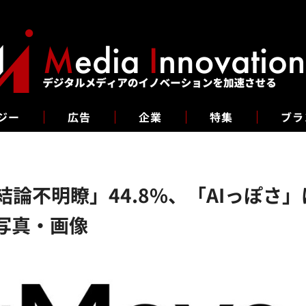
ジー
広告
企業
特集
ブラ
論不明瞭」44.8%、「AIっぽさ」
写真・画像