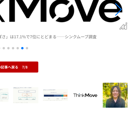
っぽさ」は17.1%で7位にとどまる──シンクムーブ調査
の記事へ戻る
7/8