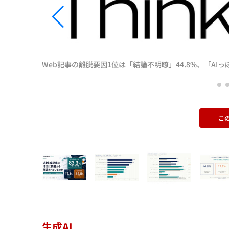
Web記事の離脱要因1位は「結論不明瞭」44.8%、「AI
こ
生成AI