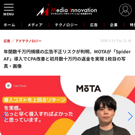
MENU
ホーム
メディア
テクノロジー
広告
企業
特
広告
アドテクノロジー
2026.5.14 Thu 11:46
年間数千万円規模の広告不正リスクが判明、MOTAが「Spider
AF」導入でCPA改善と初月数十万円の返金を実現 1枚目の写
真・画像