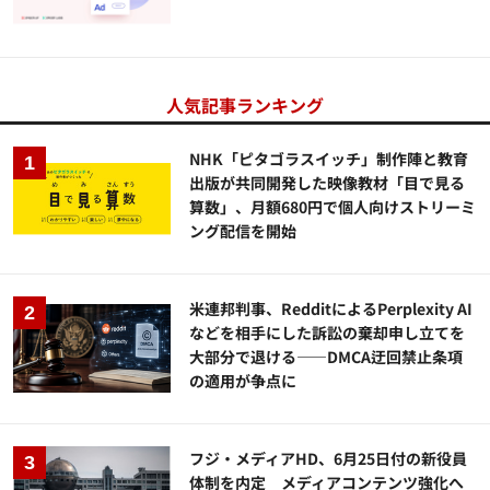
人気記事ランキング
NHK「ピタゴラスイッチ」制作陣と教育
出版が共同開発した映像教材「目で見る
算数」、月額680円で個人向けストリーミ
ング配信を開始
米連邦判事、RedditによるPerplexity AI
などを相手にした訴訟の棄却申し立てを
大部分で退ける——DMCA迂回禁止条項
の適用が争点に
フジ・メディアHD、6月25日付の新役員
体制を内定 メディアコンテンツ強化へ