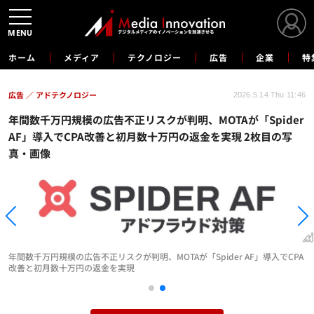
MENU
ホーム
メディア
テクノロジー
広告
企業
特
広告
アドテクノロジー
2026.5.14 Thu 11:46
年間数千万円規模の広告不正リスクが判明、MOTAが「Spider
AF」導入でCPA改善と初月数十万円の返金を実現 2枚目の写
真・画像
年間数千万円規模の広告不正リスクが判明、MOTAが「Spider AF」導入でCPA
改善と初月数十万円の返金を実現