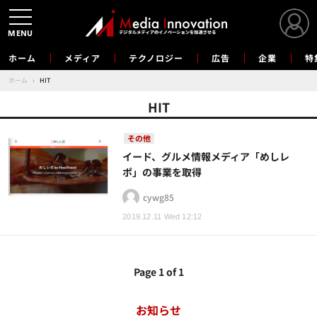
MENU
ホーム
メディア
テクノロジー
広告
企業
特
ホーム
›
HIT
HIT
その他
イード、グルメ情報メディア「めしレ
ポ」の事業を取得
cywg85
2019.12.11 Wed 12:12
Page 1 of 1
お知らせ