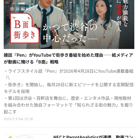
雑誌『Pen』がYouTubeで街歩き番組を始めた理由——紙メディア
が動画に賭ける「B面」戦略
・ライフスタイル誌『Pen』が2026年4月28日にYouTube連載番組
『\
・街歩き』を開始し、毎月28日に新エピソードを公開する定期配信
モデルを採用
・第1回は渋谷・百軒店を舞台に、歴史・エンタメ作品・現地取材
を組み合わせた独自フォーマットで「知られざる街の魅力」を掘り
起こす
2026.5.9 Sat 13:36
NECとParrotAnalyticsが連携、動画コン