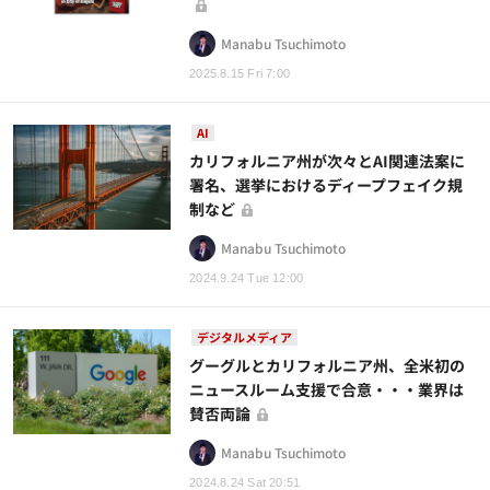
Manabu Tsuchimoto
2025.8.15 Fri 7:00
AI
カリフォルニア州が次々とAI関連法案に
署名、選挙におけるディープフェイク規
制など
Manabu Tsuchimoto
2024.9.24 Tue 12:00
デジタルメディア
グーグルとカリフォルニア州、全米初の
ニュースルーム支援で合意・・・業界は
賛否両論
Manabu Tsuchimoto
2024.8.24 Sat 20:51