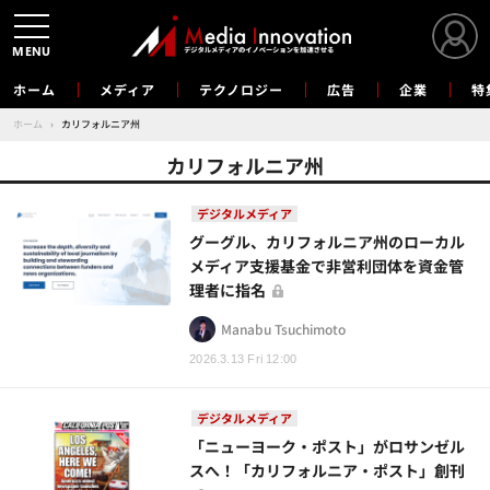
MENU
ホーム
メディア
テクノロジー
広告
企業
特
ホーム
›
カリフォルニア州
カリフォルニア州
デジタルメディア
グーグル、カリフォルニア州のローカル
メディア支援基金で非営利団体を資金管
理者に指名
Manabu Tsuchimoto
2026.3.13 Fri 12:00
デジタルメディア
「ニューヨーク・ポスト」がロサンゼル
スへ！「カリフォルニア・ポスト」創刊