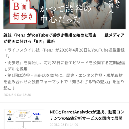
雑誌『Pen』がYouTubeで街歩き番組を始めた理由——紙メディア
が動画に賭ける「B面」戦略
・ライフスタイル誌『Pen』が2026年4月28日にYouTube連載番組
『\
・街歩き』を開始し、毎月28日に新エピソードを公開する定期配信
モデルを採用
・第1回は渋谷・百軒店を舞台に、歴史・エンタメ作品・現地取材
を組み合わせた独自フォーマットで「知られざる街の魅力」を掘り
起こす
2026.5.9 Sat 13:36
NECとParrotAnalyticsが連携、動画コン
テンツの価値分析サービスを国内で展開
2025.2.28 Fri 14:00