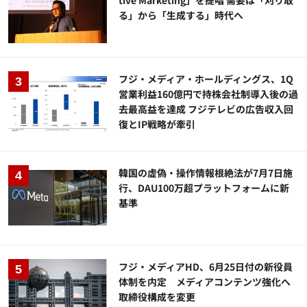
る」から「生成する」時代へ
フジ・メディア・ホールディングス、1Q
営業利益160億円で持株会社制導入後の過
去最高益を達成 フジテレビの広告収入回
復とIP戦略が牽引
韓国の虚偽・操作情報根絶法が7月7日施
行、DAU100万超プラットフォームに新
基準
フジ・メディアHD、6月25日付の新役員
体制を内定 メディアコンテンツ強化へ
取締役構成を変更