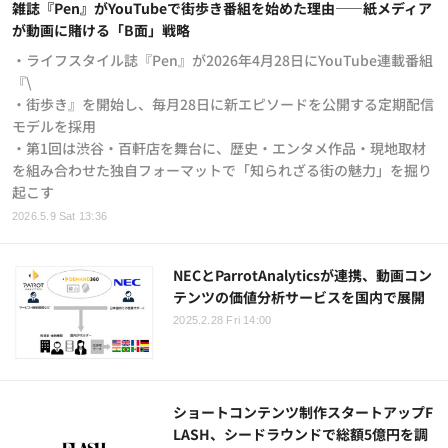
雑誌『Pen』がYouTubeで街歩き番組を始めた理由——紙メディア
が動画に賭ける「B面」戦略
・ライフスタイル誌『Pen』が2026年4月28日にYouTube連載番組
『\
・街歩き』を開始し、毎月28日に新エピソードを公開する定期配信
モデルを採用
・第1回は渋谷・百軒店を舞台に、歴史・エンタメ作品・現地取材
を組み合わせた独自フォーマットで「知られざる街の魅力」を掘り
起こす
2026.5.9 Sat 13:36
NECとParrotAnalyticsが連携、動画コン
テンツの価値分析サービスを国内で展開
2025.2.28 Fri 14:00
ショートコンテンツ制作スタートアップF
LASH、シードラウンドで総額5億円を調