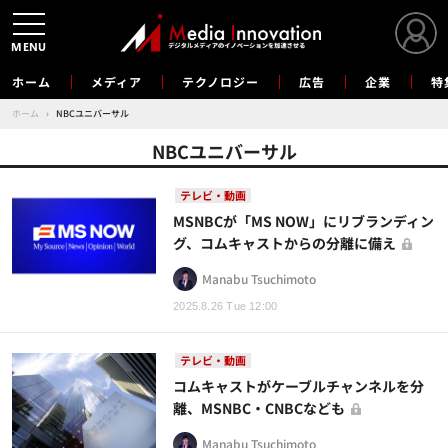
MENU
ホーム
メディア
テクノロジー
広告
企業
特
ホーム
›
NBCユニバーサル
NBCユニバーサル
テレビ・動画
MSNBCが「MS NOW」にリブランディン
グ、コムキャストからの分離に備え
Manabu Tsuchimoto
2025.8.26 Tue 12:00
テレビ・動画
コムキャストがケーブルチャンネルを分
離、MSNBC・CNBCなども
Manabu Tsuchimoto