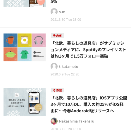
5％
s.m
2021.3.30 Tue 15:00
その他
「北欧、暮らしの道具店」がサブミッシ
ョンメディアに、Spotifyのプレイリスト
は約1ヶ月で1.5万フォロー突破
t-katamoto
2020.6.9 Tue 22:20
その他
「北欧、暮らしの道具店」iOSアプリ公開
3ヶ月で10万DL、購入の約25％がiOS経
由に…今春Andoroid版リリースへ
Nakashima Takeharu
2020.3.12 Thu 13:00