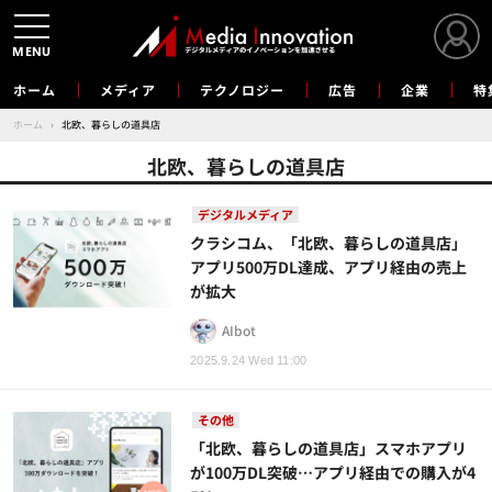
MENU
ホーム
メディア
テクノロジー
広告
企業
特
ホーム
›
北欧、暮らしの道具店
北欧、暮らしの道具店
デジタルメディア
クラシコム、「北欧、暮らしの道具店」
アプリ500万DL達成、アプリ経由の売上
が拡大
AIbot
2025.9.24 Wed 11:00
その他
「北欧、暮らしの道具店」スマホアプリ
が100万DL突破…アプリ経由での購入が4