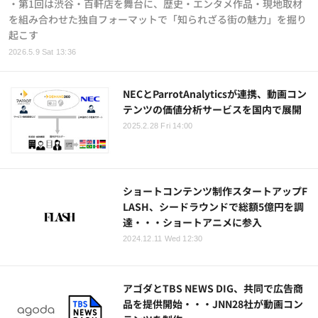
・第1回は渋谷・百軒店を舞台に、歴史・エンタメ作品・現地取材
を組み合わせた独自フォーマットで「知られざる街の魅力」を掘り
起こす
2026.5.9 Sat 13:36
NECとParrotAnalyticsが連携、動画コン
テンツの価値分析サービスを国内で展開
2025.2.28 Fri 14:00
ショートコンテンツ制作スタートアップF
LASH、シードラウンドで総額5億円を調
達・・・ショートアニメに参入
2024.12.11 Wed 12:30
アゴダとTBS NEWS DIG、共同で広告商
品を提供開始・・・JNN28社が動画コン