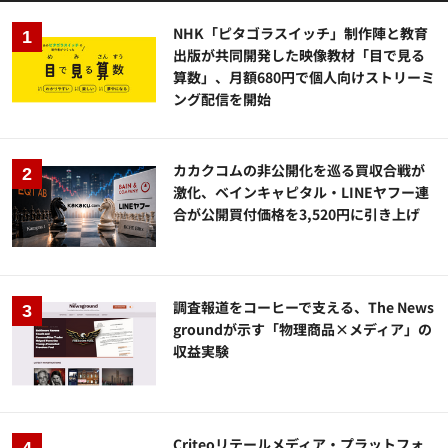
NHK「ピタゴラスイッチ」制作陣と教育
出版が共同開発した映像教材「目で見る
算数」、月額680円で個人向けストリーミ
ング配信を開始
カカクコムの非公開化を巡る買収合戦が
激化、ベインキャピタル・LINEヤフー連
合が公開買付価格を3,520円に引き上げ
調査報道をコーヒーで支える、The News
groundが示す「物理商品×メディア」の
収益実験
Criteoリテールメディア・プラットフォ