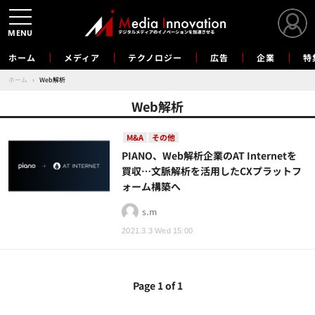
MENU
ホーム
メディア
テクノロジー
広告
企業
特
ホーム
›
Web解析
Web解析
M&A
その他
PIANO、Web解析企業のAT Internetを
買収…文脈解析を活用したCXプラットフ
ォーム構築へ
s.m
2021.3.3 Wed 15:00
Page 1 of 1