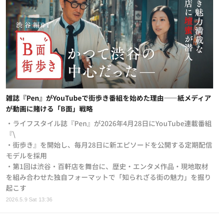
雑誌『Pen』がYouTubeで街歩き番組を始めた理由——紙メディア
が動画に賭ける「B面」戦略
・ライフスタイル誌『Pen』が2026年4月28日にYouTube連載番組
『\
・街歩き』を開始し、毎月28日に新エピソードを公開する定期配信
モデルを採用
・第1回は渋谷・百軒店を舞台に、歴史・エンタメ作品・現地取材
を組み合わせた独自フォーマットで「知られざる街の魅力」を掘り
起こす
2026.5.9 Sat 13:36