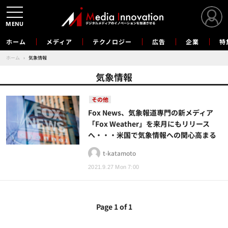
MENU
ホーム
メディア
テクノロジー
広告
企業
特
ホーム
›
気象情報
気象情報
その他
Fox News、気象報道専門の新メディア
「Fox Weather」を来月にもリリース
へ・・・米国で気象情報への関心高まる
t-katamoto
2021.9.27 Mon 7:00
Page 1 of 1