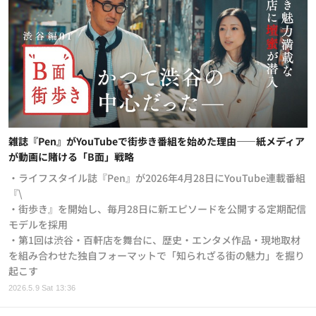
雑誌『Pen』がYouTubeで街歩き番組を始めた理由——紙メディア
が動画に賭ける「B面」戦略
・ライフスタイル誌『Pen』が2026年4月28日にYouTube連載番組
『\
・街歩き』を開始し、毎月28日に新エピソードを公開する定期配信
モデルを採用
・第1回は渋谷・百軒店を舞台に、歴史・エンタメ作品・現地取材
を組み合わせた独自フォーマットで「知られざる街の魅力」を掘り
起こす
2026.5.9 Sat 13:36