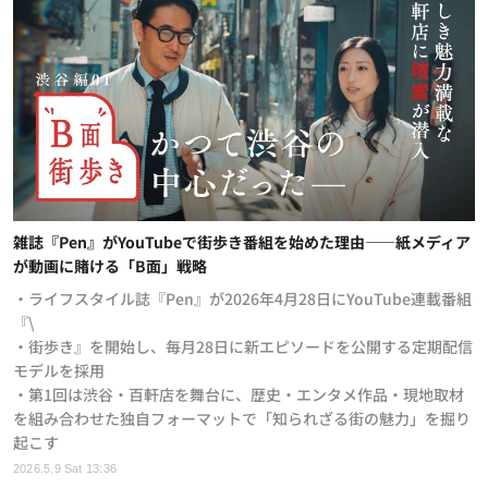
雑誌『Pen』がYouTubeで街歩き番組を始めた理由——紙メディア
が動画に賭ける「B面」戦略
・ライフスタイル誌『Pen』が2026年4月28日にYouTube連載番組
『\
・街歩き』を開始し、毎月28日に新エピソードを公開する定期配信
モデルを採用
・第1回は渋谷・百軒店を舞台に、歴史・エンタメ作品・現地取材
を組み合わせた独自フォーマットで「知られざる街の魅力」を掘り
起こす
2026.5.9 Sat 13:36