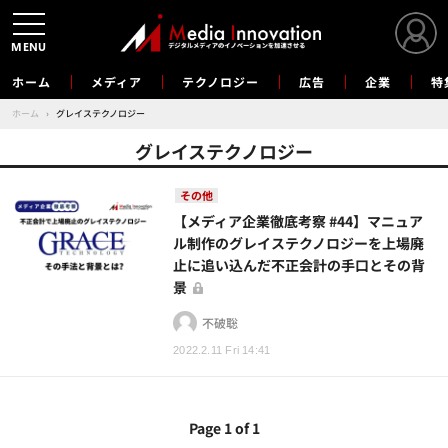
MENU
ホーム
メディア
テクノロジー
広告
企業
特
ホーム
›
グレイステクノロジー
グレイステクノロジー
その他
【メディア企業徹底考察 #44】マニュア
ル制作のグレイステクノロジーを上場廃
止に追い込んだ不正会計の手口とその背
景
不破聡
2022.2.11 Fri 14:41
Page 1 of 1