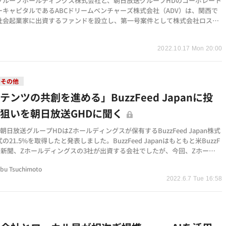
グループホールディングス株式会社と、朝日放送グループHDのコーポレート
ーキャピタルであるABCドリームベンチャーズ株式会社（ADV）は、関西で
社会起業家に出資するファンドを設立し、第一号案件として株式会社ロスゼ
資を発表しました…
2022.10.17 Mon 20:00
その他
テンツの共創を進める」BuzzFeed Japanに投
狙いを朝日放送GHDに聞く
、朝日放送グループHDはZホールディングスが保有するBuzzFeed Japan株式
の21.5%を取得したと発表しました。BuzzFeed Japanはもともと米BuzzF
朝日新聞、Zホールディングスの3社が出資する会社でしたが、今回、Zホール
スが撤退することにな…
bu Tsuchimoto
2022.6.7 Tue 16:58