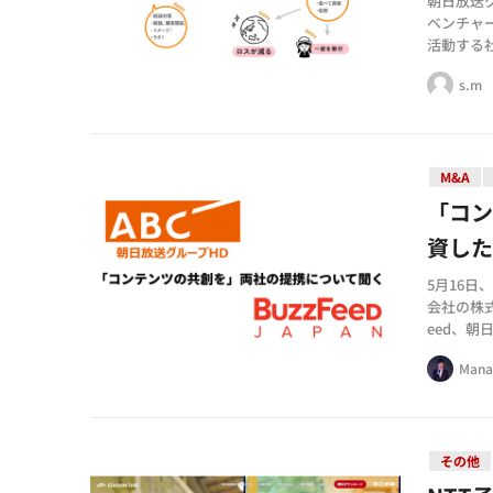
朝日放送
ベンチャ
活動する
ロへの出
s.m
M&A
「コン
資した
5月16日
会社の株式
eed、
ディング
Mana
その他