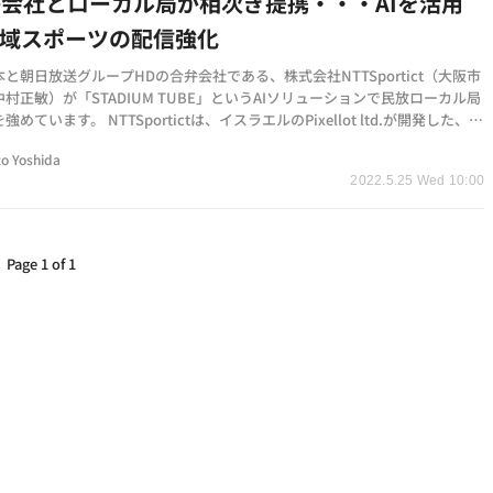
子会社とローカル局が相次ぎ提携・・・AIを活用
地域スポーツの配信強化
本と朝日放送グループHDの合弁会社である、株式会社NTTSportict（大阪市
村正敏）が「STADIUM TUBE」というAIソリューションで民放ローカル局
めています。 NTTSportictは、イスラエルのPixellot ltd.が開発した、撮
・収録を無人で…
o Yoshida
2022.5.25 Wed 10:00
Page 1 of 1