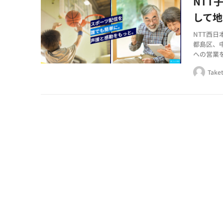
NTT
して
NTT西日
都島区、中
への営業を強
影・編集
Taket