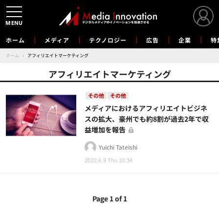
MENU
ホーム
メディア
テクノロジー
広告
企業
特
ホーム
›
アフィリエイトマーケティング
アフィリエイトマーケティング
その他
その他
メディアにおけるアフィリエイトビジネ
スの拡大、豪州でも約8割が過去2年で収
益増加を報告
Yuichi Tateishi
2022.6.9 Thu 10:34
Page 1 of 1