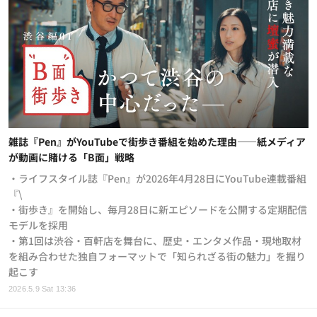
雑誌『Pen』がYouTubeで街歩き番組を始めた理由——紙メディア
が動画に賭ける「B面」戦略
・ライフスタイル誌『Pen』が2026年4月28日にYouTube連載番組
『\
・街歩き』を開始し、毎月28日に新エピソードを公開する定期配信
モデルを採用
・第1回は渋谷・百軒店を舞台に、歴史・エンタメ作品・現地取材
を組み合わせた独自フォーマットで「知られざる街の魅力」を掘り
起こす
2026.5.9 Sat 13:36