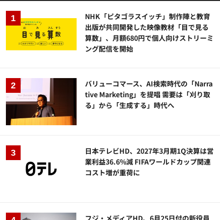
NHK「ピタゴラスイッチ」制作陣と教育
出版が共同開発した映像教材「目で見る
算数」、月額680円で個人向けストリーミ
ング配信を開始
バリューコマース、AI検索時代の「Narra
tive Marketing」を提唱 需要は「刈り取
る」から「生成する」時代へ
日本テレビHD、2027年3月期1Q決算は営
業利益36.6%減 FIFAワールドカップ関連
コスト増が重荷に
フジ・メディアHD、6月25日付の新役員