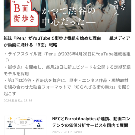
雑誌『Pen』がYouTubeで街歩き番組を始めた理由——紙メディア
が動画に賭ける「B面」戦略
・ライフスタイル誌『Pen』が2026年4月28日にYouTube連載番組
『\
・街歩き』を開始し、毎月28日に新エピソードを公開する定期配信
モデルを採用
・第1回は渋谷・百軒店を舞台に、歴史・エンタメ作品・現地取材
を組み合わせた独自フォーマットで「知られざる街の魅力」を掘り
起こす
2026.5.9 Sat 13:36
NECとParrotAnalyticsが連携、動画コン
テンツの価値分析サービスを国内で展開
2025.2.28 Fri 14:00