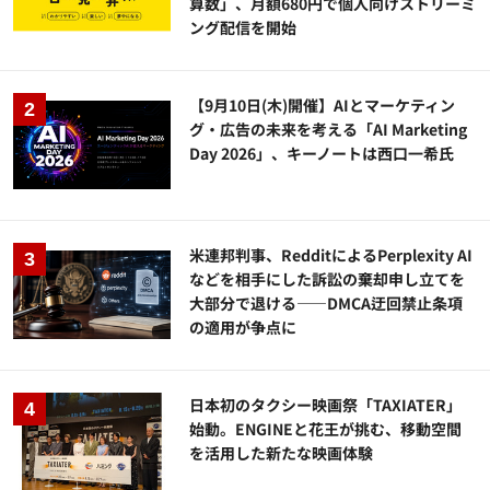
算数」、月額680円で個人向けストリーミ
ング配信を開始
【9月10日(木)開催】AIとマーケティン
グ・広告の未来を考える「AI Marketing
Day 2026」、キーノートは西口一希氏
米連邦判事、RedditによるPerplexity AI
などを相手にした訴訟の棄却申し立てを
大部分で退ける——DMCA迂回禁止条項
の適用が争点に
日本初のタクシー映画祭「TAXIATER」
始動。ENGINEと花王が挑む、移動空間
を活用した新たな映画体験