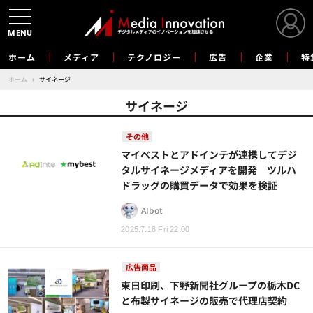
MENU
ホーム
メディア
テクノロジー
広告
企業
特
ホーム
›
サイネージ
サイネージ
その他
マイベストとアドインテが連携してデジ
タルサイネージメディアを開発 ツルハ
ドラッグの購買データで効果を検証
AIbot
2025.7.18 Fri 22:00
広告商品
東日印刷、下野新聞社グループの栃木DC
と布製サイネージの販売で代理店契約