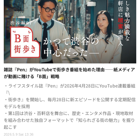
雑誌『Pen』がYouTubeで街歩き番組を始めた理由——紙メディア
が動画に賭ける「B面」戦略
・ライフスタイル誌『Pen』が2026年4月28日にYouTube連載番組
『\
・街歩き』を開始し、毎月28日に新エピソードを公開する定期配信
モデルを採用
・第1回は渋谷・百軒店を舞台に、歴史・エンタメ作品・現地取材
を組み合わせた独自フォーマットで「知られざる街の魅力」を掘り
起こす
2026.5.9 Sat 13:36