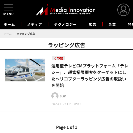
MENU
ホーム
メディア
テクノロジー
広告
企業
特
ホーム
›
ラッピング広告
ラッピング広告
その他
運用型テレビCMプラットフォーム「テレ
シー」、超富裕層顧客をターゲットにし
たヘリコプターラッピング広告の取扱い
を開始
s.m
2023.1.27 Fri 10:00
Page 1 of 1