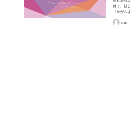
株式会社
付で、朝
「かがみ
のエッセ
s.m