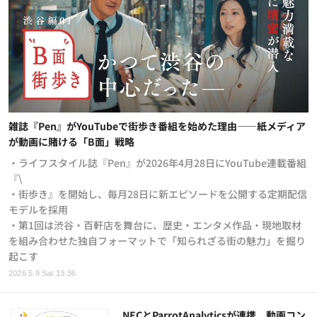
雑誌『Pen』がYouTubeで街歩き番組を始めた理由——紙メディア
が動画に賭ける「B面」戦略
・ライフスタイル誌『Pen』が2026年4月28日にYouTube連載番組
『\
・街歩き』を開始し、毎月28日に新エピソードを公開する定期配信
モデルを採用
・第1回は渋谷・百軒店を舞台に、歴史・エンタメ作品・現地取材
を組み合わせた独自フォーマットで「知られざる街の魅力」を掘り
起こす
2026.5.9 Sat 13:36
NECとParrotAnalyticsが連携、動画コン