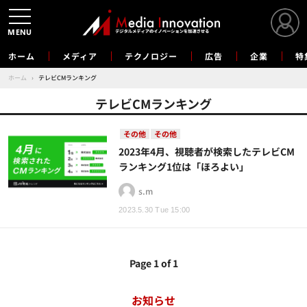
MENU
ホーム
メディア
テクノロジー
広告
企業
特
ホーム
›
テレビCMランキング
テレビCMランキング
その他
その他
2023年4月、視聴者が検索したテレビCM
ランキング1位は「ほろよい」
s.m
2023.5.30 Tue 15:00
Page 1 of 1
お知らせ