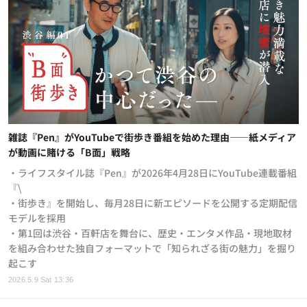
雑誌『Pen』がYouTubeで街歩き番組を始めた理由——紙メディア
が動画に賭ける「B面」戦略
・ライフスタイル誌『Pen』が2026年4月28日にYouTube連載番組
『\
・街歩き』を開始し、毎月28日に新エピソードを公開する定期配信
モデルを採用
・第1回は渋谷・百軒店を舞台に、歴史・エンタメ作品・現地取材
を組み合わせた独自フォーマットで「知られざる街の魅力」を掘り
起こす
2026.5.9 Sat 13:36