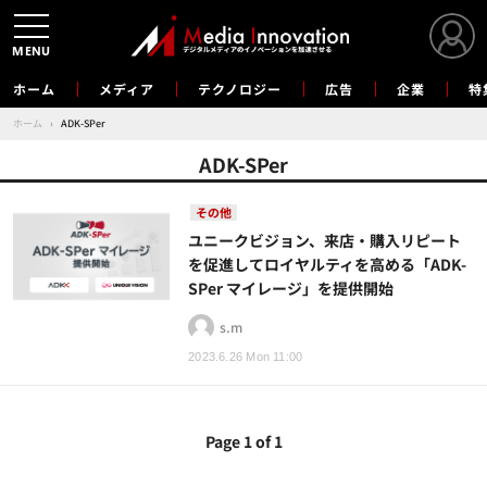
MENU
ホーム
メディア
テクノロジー
広告
企業
特
ホーム
›
ADK-SPer
ADK-SPer
その他
ユニークビジョン、来店・購入リピート
を促進してロイヤルティを高める「ADK-
SPer マイレージ」を提供開始
s.m
2023.6.26 Mon 11:00
Page 1 of 1