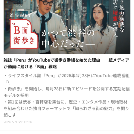
雑誌『Pen』がYouTubeで街歩き番組を始めた理由——紙メディア
が動画に賭ける「B面」戦略
・ライフスタイル誌『Pen』が2026年4月28日にYouTube連載番組
『\
・街歩き』を開始し、毎月28日に新エピソードを公開する定期配信
モデルを採用
・第1回は渋谷・百軒店を舞台に、歴史・エンタメ作品・現地取材
を組み合わせた独自フォーマットで「知られざる街の魅力」を掘り
起こす
2026.5.9 Sat 13:36