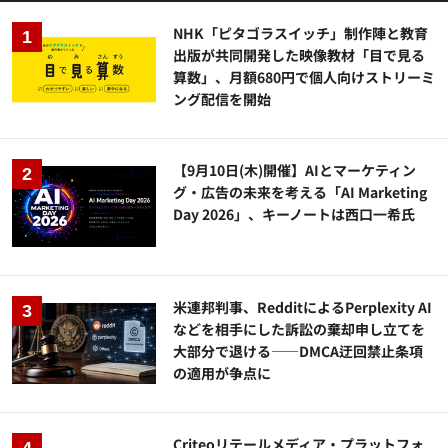
NHK「ピタゴラスイッチ」制作陣と教育
出版が共同開発した映像教材「目で見る
算数」、月額680円で個人向けストリーミ
ング配信を開始
【9月10日(木)開催】AIとマーケティン
グ・広告の未来を考える「AI Marketing
Day 2026」、キーノートは西口一希氏
米連邦判事、RedditによるPerplexity AI
などを相手にした訴訟の棄却申し立てを
大部分で退ける——DMCA迂回禁止条項
の適用が争点に
Criteoリテールメディア・プラットフォ