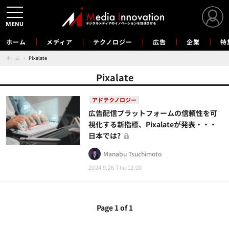
MENU
ホーム
メディア
テクノロジー
広告
企業
特
ホーム
›
Pixalate
Pixalate
アドテクノロジー
広告配信プラットフォームの信頼性を可
視化する新指標、Pixalateが発表・・・
日本では?
Manabu Tsuchimoto
2024.9.26 Thu 12:00
Page 1 of 1