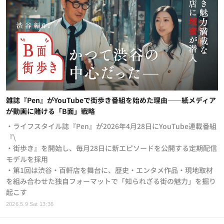
雑誌『Pen』がYouTubeで街歩き番組を始めた理由——紙メディア
が動画に賭ける「B面」戦略
・ライフスタイル誌『Pen』が2026年4月28日にYouTube連載番組
『\
・街歩き』を開始し、毎月28日に新エピソードを公開する定期配信
モデルを採用
・第1回は渋谷・百軒店を舞台に、歴史・エンタメ作品・現地取材
を組み合わせた独自フォーマットで「知られざる街の魅力」を掘り
起こす
2026.5.9 Sat 13:36