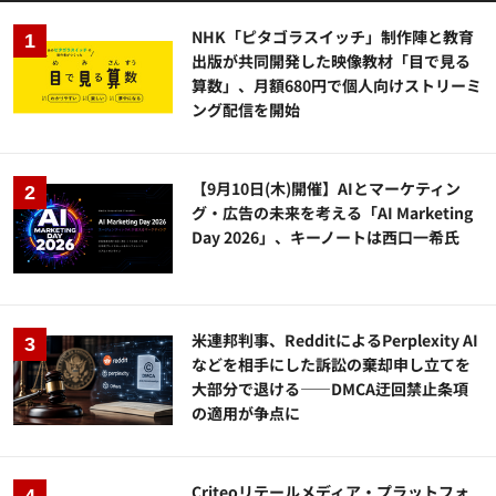
NHK「ピタゴラスイッチ」制作陣と教育
出版が共同開発した映像教材「目で見る
算数」、月額680円で個人向けストリーミ
ング配信を開始
【9月10日(木)開催】AIとマーケティン
グ・広告の未来を考える「AI Marketing
Day 2026」、キーノートは西口一希氏
米連邦判事、RedditによるPerplexity AI
などを相手にした訴訟の棄却申し立てを
大部分で退ける——DMCA迂回禁止条項
の適用が争点に
Criteoリテールメディア・プラットフォ