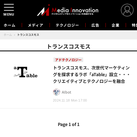
MENU
ホーム
メディア
テクノロジー
広告
企業
特
ホーム
›
トランスコスモス
トランスコスモス
アドテクノロジー
トランスコスモス、次世代マーケティン
グを探求するラボ「aTable」設立・・・
クリエイティブとテクノロジーを融合
AIbot
2024.11.18 Mon 17:00
Page 1 of 1