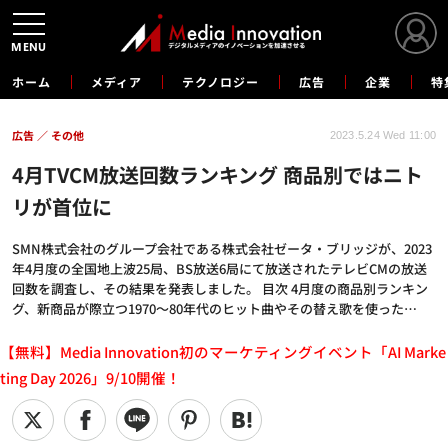
MENU
ホーム
メディア
テクノロジー
広告
企業
特
広告
その他
2023.5.24 Wed 11:00
4月TVCM放送回数ランキング 商品別ではニト
リが首位に
SMN株式会社のグループ会社である株式会社ゼータ・ブリッジが、2023
年4月度の全国地上波25局、BS放送6局にて放送されたテレビCMの放送
回数を調査し、その結果を発表しました。 目次 4月度の商品別ランキン
グ、新商品が際立つ1970～80年代のヒット曲やその替え歌を使った…
【無料】Media Innovation初のマーケティングイベント「AI Marke
ting Day 2026」9/10開催！