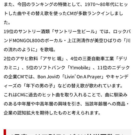
また、今回のランキングの特徴として、1970～80年代にヒッ
トした曲やその替え歌を使ったCMが多数ランクインしまし
た。
19位のサントリー酒類「サントリー生ビール」では、ロックバ
ンドMONGOL800のボーカル・上江洌清作が美空ひばりの「川
の流れのように」を歌唱。
2位のアサヒ飲料「アサヒ 颯」、4位の三菱自動車工業「デリ
カミニ」、5位のソフトバンク「Y!mobile」、11位のニデック
の企業CMでは、Bon Joviの「Livin’ On A Prayer」やキャンデ
ィーズの「年下の男の子」などの替え歌が歌われています。
これはCMに過去のヒット曲を取り入れることで、曲に馴染み
のある中年層や中高年層の興味を引き、当該年齢層への商品・
企業の認知拡大を期待したものと考えられます。