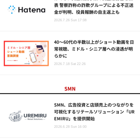
表 警察詐称の詐欺グループによる不正送
金が判明、役員報酬の自主返上も
2026.7.26 Sun 17:08
40～60代の半数以上がショート動画を日
常視聴、ミドル・シニア層への浸透が明
らかに
2026.7.18 Sat 22:26
SMN
SMN、広告投資と店頭売上のつながりを
可視化するリテールソリューション「UR
EMIRU」を提供開始
2026.6.28 Sun 16:00