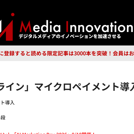
ジー
広告
企業
特集
ブラ
n Guild に登録すると読める限定記事は3000本を突破！会
ライン」マイクロペイメント導
ント導入
手段