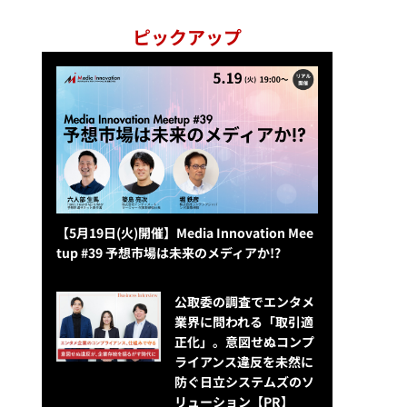
ピックアップ
【5月19日(火)開催】Media Innovation Mee
tup #39 予想市場は未来のメディアか!?
公​​取委の調査でエンタメ
業界に問われる「取引適
正化」。意図せぬコンプ
ライアンス違反を未然に
防ぐ日立システムズのソ
リューション​【PR】