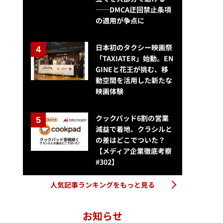
——DMCA迂回禁止条項
の適用が争点に
日本初のタクシー映画祭
「TAXIATER」始動。EN
GINEと花王が挑む、移
動空間を活用した新たな
映画体験
クックパッド6割の営業
減益で着地、クラシルと
の差はどこでついた？
【メディア企業徹底考察
#302】
人気記事ランキングをもっと見る
お知らせ