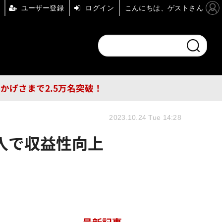
ユーザー登録
ログイン
こんにちは、ゲストさん
ンドチャンネル
フォーエム
その他
DB
員はおかげさまで2.5万名突破！
2023.10.24 Tue 14:28
入で収益性向上