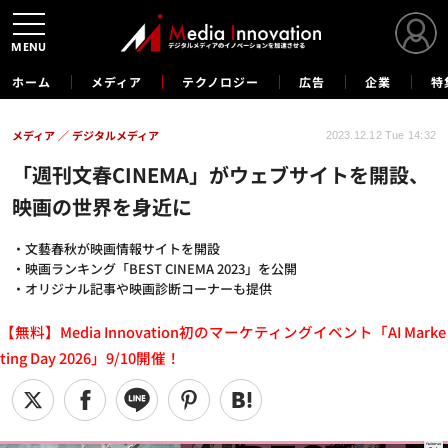
MENU
ホーム
メディア
テクノロジー
広告
企業
特
メディア
デジタルメディア
2023.12.12 Tue 14:32
「週刊文春CINEMA」がウェブサイトを開設、
映画の世界を身近に
・文藝春秋が映画情報サイトを開設
・映画ランキング「BEST CINEMA 2023」を公開
・オリジナル記事や映画診断コーナーも提供
【無料】Media Innovation初のマーケティングイベント「AI Marke
ting Day 2026」9/10開催！