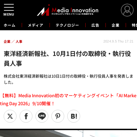
MENU
ホーム
メディア
テクノロジー
広告
企業
特
企業
人事
2024.9.5 Thu 17:21
東洋経済新報社、10月1日付の取締役・執行役
員人事
株式会社東洋経済新報社は10日1日付の取締役・執行役員人事を発表しま
した。
【無料】Media Innovation初のマーケティングイベント「AI Marke
ting Day 2026」9/10開催！