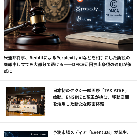
米連邦判事、RedditによるPerplexity AIなどを相手にした訴訟の
棄却申し立てを大部分で退ける——DMCA迂回禁止条項の適用が争
点に
日本初のタクシー映画祭「TAXIATER」
始動。ENGINEと花王が挑む、移動空間
を活用した新たな映画体験
予測市場メディア「Eventual」が誕生、