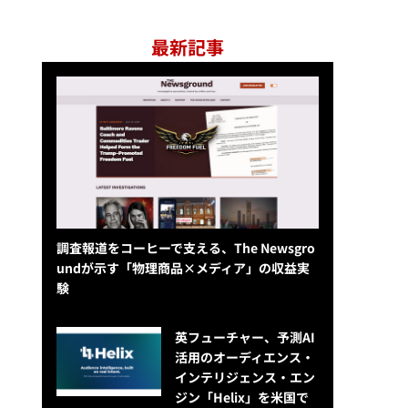
最新記事
調査報道をコーヒーで支える、The Newsgro
undが示す「物理商品×メディア」の収益実
験
英フューチャー、予測AI
活用のオーディエンス・
インテリジェンス・エン
ジン「Helix」を米国で