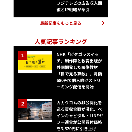
フジテレビの広告収入回
復とIP戦略が牽引
最新記事をもっと見る
人気記事ランキング
NHK「ピタゴラスイッ
チ」制作陣と教育出版が
共同開発した映像教材
「目で見る算数」、月額
680円で個人向けストリ
ーミング配信を開始
カカクコムの非公開化を
巡る買収合戦が激化、ベ
インキャピタル・LINEヤ
フー連合が公開買付価格
を3,520円に引き上げ