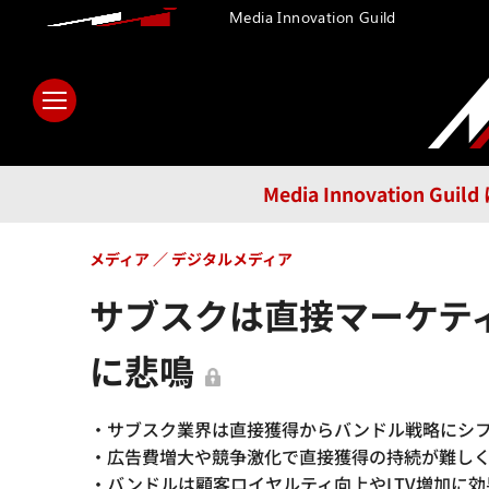
Media Innovation Guild
ホーム
メディア
テクノロ
Media Innovatio
メディア
デジタルメディア
サブスクは直接マーケテ
に悲鳴
・サブスク業界は直接獲得からバンドル戦略にシ
・広告費増大や競争激化で直接獲得の持続が難し
・バンドルは顧客ロイヤルティ向上やLTV増加に