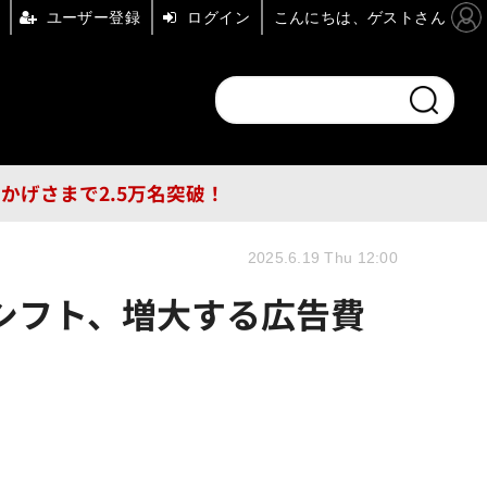
ユーザー登録
ログイン
こんにちは、ゲストさん
ンドチャンネル
フォーエム
その他
DB
員はおかげさまで2.5万名突破！
2025.6.19 Thu 12:00
シフト、増大する広告費