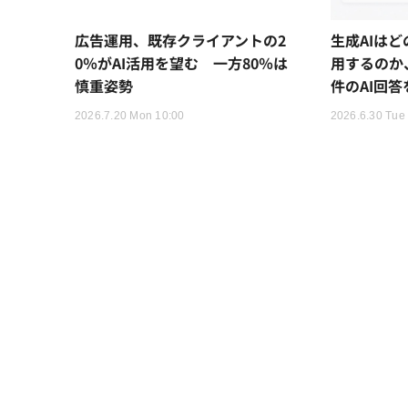
広告運用、既存クライアントの2
生成AIはど
0％がAI活用を望む 一方80％は
用するのか、W
慎重姿勢
件のAI回答
2026.7.20 Mon 10:00
2026.6.30 Tue