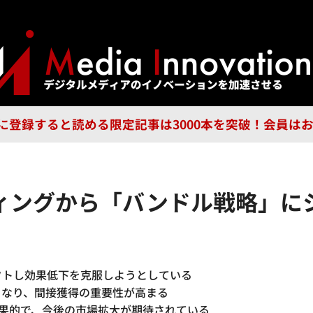
ジー
広告
企業
特集
ブラ
n Guild に登録すると読める限定記事は3000本を突破！会
ィングから「バンドル戦略」に
フトし効果低下を克服しようとしている
くなり、間接獲得の重要性が高まる
効果的で、今後の市場拡大が期待されている