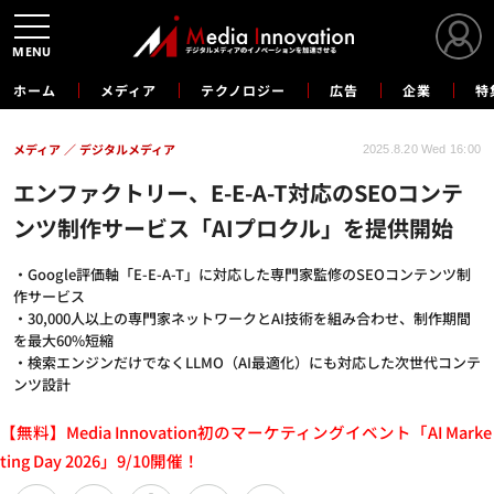
MENU
ホーム
メディア
テクノロジー
広告
企業
特
メディア
デジタルメディア
2025.8.20 Wed 16:00
エンファクトリー、E-E-A-T対応のSEOコンテ
ンツ制作サービス「AIプロクル」を提供開始
・Google評価軸「E-E-A-T」に対応した専門家監修のSEOコンテンツ制
作サービス
・30,000人以上の専門家ネットワークとAI技術を組み合わせ、制作期間
を最大60%短縮
・検索エンジンだけでなくLLMO（AI最適化）にも対応した次世代コンテ
ンツ設計
【無料】Media Innovation初のマーケティングイベント「AI Marke
ting Day 2026」9/10開催！