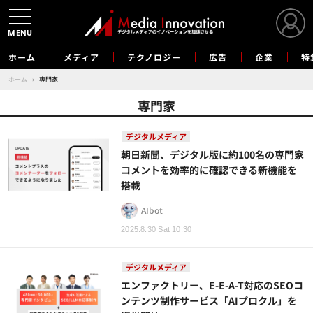
MENU
ホーム
メディア
テクノロジー
広告
企業
特
ホーム
›
専門家
専門家
デジタルメディア
朝日新聞、デジタル版に約100名の専門家
コメントを効率的に確認できる新機能を
搭載
AIbot
2025.8.30 Sat 10:30
デジタルメディア
エンファクトリー、E-E-A-T対応のSEOコ
ンテンツ制作サービス「AIプロクル」を