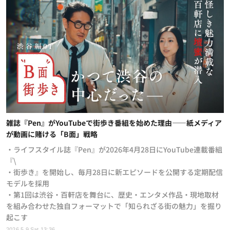
雑誌『Pen』がYouTubeで街歩き番組を始めた理由——紙メディア
が動画に賭ける「B面」戦略
・ライフスタイル誌『Pen』が2026年4月28日にYouTube連載番組
『\
・街歩き』を開始し、毎月28日に新エピソードを公開する定期配信
モデルを採用
・第1回は渋谷・百軒店を舞台に、歴史・エンタメ作品・現地取材
を組み合わせた独自フォーマットで「知られざる街の魅力」を掘り
起こす
2026.5.9 Sat 13:36