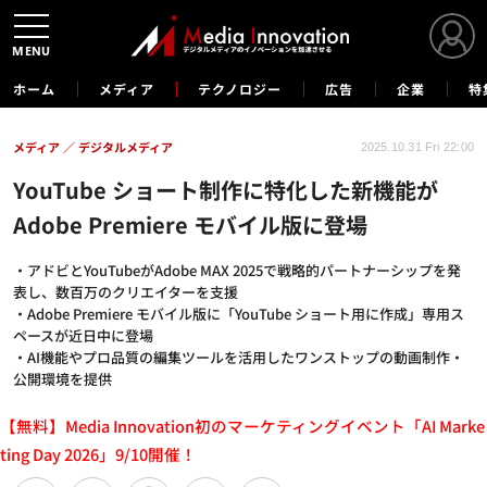
MENU
ホーム
メディア
テクノロジー
広告
企業
特
メディア
デジタルメディア
2025.10.31 Fri 22:00
YouTube ショート制作に特化した新機能が
Adobe Premiere モバイル版に登場
・アドビとYouTubeがAdobe MAX 2025で戦略的パートナーシップを発
表し、数百万のクリエイターを支援
・Adobe Premiere モバイル版に「YouTube ショート用に作成」専用ス
ペースが近日中に登場
・AI機能やプロ品質の編集ツールを活用したワンストップの動画制作・
公開環境を提供
【無料】Media Innovation初のマーケティングイベント「AI Marke
ting Day 2026」9/10開催！