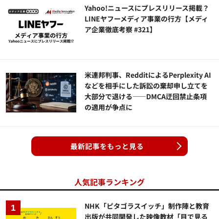
Yahoo!ニュースにプレスリリース掲載？
LINEヤフーメディア事業の行方【メディ
ア企業徹底考察 #321】
米連邦判事、RedditによるPerplexity AI
などを相手にした訴訟の棄却申し立てを
大部分で退ける——DMCA迂回禁止条項
の適用が争点に
最新記事をもっと見る
人気記事ランキング
NHK「ピタゴラスイッチ」制作陣と教育
出版が共同開発した映像教材「目で見る