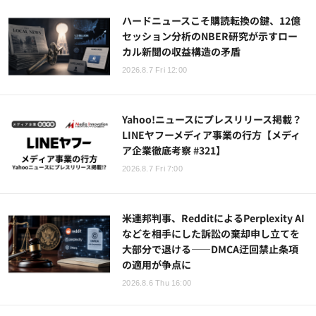
ハードニュースこそ購読転換の鍵、12億
セッション分析のNBER研究が示すロー
カル新聞の収益構造の矛盾
2026.8.7 Fri 12:00
Yahoo!ニュースにプレスリリース掲載？
LINEヤフーメディア事業の行方【メディ
ア企業徹底考察 #321】
2026.8.7 Fri 7:00
米連邦判事、RedditによるPerplexity AI
などを相手にした訴訟の棄却申し立てを
大部分で退ける——DMCA迂回禁止条項
の適用が争点に
2026.8.6 Thu 16:00