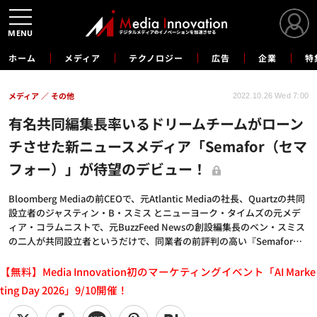
MENU
ホーム
メディア
テクノロジー
広告
企業
特
メディア
その他
2022.10.26 Wed 7:00
有名共同編集長率いるドリームチームがローン
チさせた新ニュースメディア「Semafor（セマ
フォー）」が待望のデビュー！
Bloomberg Mediaの前CEOで、元Atlantic Mediaの社長、Quartzの共同
設立者のジャスティン・B・スミス とニューヨーク・タイムズの元メデ
ィア・コラムニストで、元BuzzFeed Newsの創設編集長のベン・スミス
の二人が共同設立者というだけで、同業者の前評判の高い『Semafor…
【無料】Media Innovation初のマーケティングイベント「AI Marke
ting Day 2026」9/10開催！