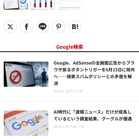
Google検索
Google、AdSenseの全画面広告からブラ
ウザ戻るボタントリガーを6月15日に除外
へ――検索スパムポリシーとの矛盾を解
消
2026.5.15 Fri 7:00
AI時代に「速報ニュース」だけが成長し
ているという調査結果、グーグルが優遇
2026.3.31 Tue 7:00