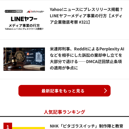
Yahoo!ニュースにプレスリリース掲載？
LINEヤフーメディア事業の行方【メディ
ア企業徹底考察 #321】
米連邦判事、RedditによるPerplexity AI
などを相手にした訴訟の棄却申し立てを
大部分で退ける——DMCA迂回禁止条項
の適用が争点に
最新記事をもっと見る
人気記事ランキング
NHK「ピタゴラスイッチ」制作陣と教育