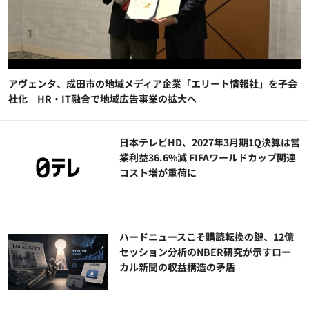
アヴェンタ、成田市の地域メディア企業「エリート情報社」を子会
社化 HR・IT融合で地域広告事業の拡大へ
日本テレビHD、2027年3月期1Q決算は営
業利益36.6%減 FIFAワールドカップ関連
コスト増が重荷に
ハードニュースこそ購読転換の鍵、12億
セッション分析のNBER研究が示すロー
カル新聞の収益構造の矛盾