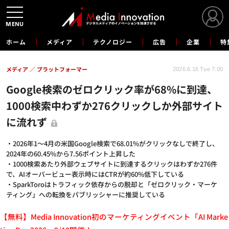
MENU
ホーム
メディア
テクノロジー
広告
企業
特
メディア
プラットフォーマー
2026.6.16 Tue 7:00
Google検索のゼロクリック率が68%に到達、
1000検索中わずか276クリックしか外部サイト
に流れず
・2026年1～4月の米国Google検索で68.01%がクリックなしで終了し、
2024年の60.45%から7.56ポイント上昇した
・1000検索あたり外部ウェブサイトに到達するクリックはわずか276件
で、AIオーバービュー表示時にはCTRが約60%低下している
・SparkToroはトラフィック依存からの脱却と「ゼロクリック・マーケ
ティング」への転換をパブリッシャーに推奨している
【無料】Media Innovation初のマーケティングイベント「AI Marke