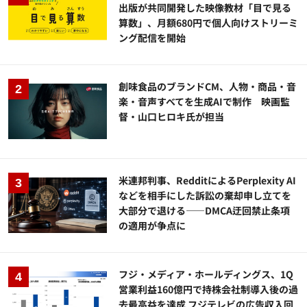
出版が共同開発した映像教材「目で見る
算数」、月額680円で個人向けストリーミ
ング配信を開始
創味食品のブランドCM、人物・商品・音
楽・音声すべてを生成AIで制作 映画監
督・山口ヒロキ氏が担当
米連邦判事、RedditによるPerplexity AI
などを相手にした訴訟の棄却申し立てを
大部分で退ける——DMCA迂回禁止条項
の適用が争点に
フジ・メディア・ホールディングス、1Q
営業利益160億円で持株会社制導入後の過
去最高益を達成 フジテレビの広告収入回