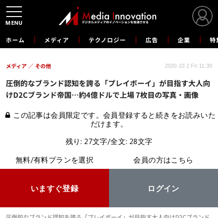
MENU
ホーム
メディア
テクノロジー
広告
企業
特
メディア
その他
2020.10.2 Fri 11:30
圧倒的なブランド認知を誇る「プレイボーイ」が目指す大人向
けD2Cブランド帝国…約4億ドルで上場 7枚目の写真・画像
この記事は会員限定です。会員登録すると続きをお読みいた
だけます。
残り: 27文字/全文: 28文字
無料/有料プランを選択
会員の方はこちら
いますぐ登録
ログイン
圧倒的なブランド認知を誇る「プレイボーイ」が目指す大人向けD2Cブランド