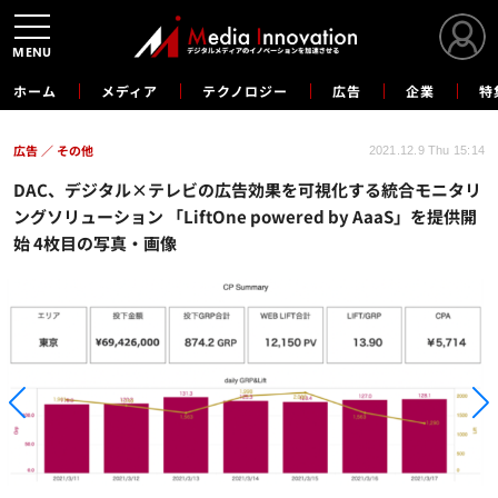
MENU
ホーム
メディア
テクノロジー
広告
企業
特
広告
その他
2021.12.9 Thu 15:14
DAC、デジタル×テレビの広告効果を可視化する統合モニタリ
ングソリューション 「LiftOne powered by AaaS」を提供開
始 4枚目の写真・画像