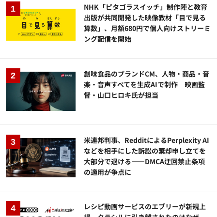
NHK「ピタゴラスイッチ」制作陣と教育
出版が共同開発した映像教材「目で見る
算数」、月額680円で個人向けストリーミ
ング配信を開始
創味食品のブランドCM、人物・商品・音
楽・音声すべてを生成AIで制作 映画監
督・山口ヒロキ氏が担当
米連邦判事、RedditによるPerplexity AI
などを相手にした訴訟の棄却申し立てを
大部分で退ける——DMCA迂回禁止条項
の適用が争点に
レシピ動画サービスのエブリーが新規上
場、クラシルに引き離されたのはなぜ