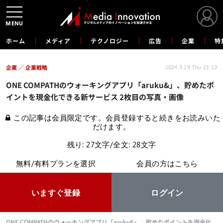
MENU
ホーム
メディア
テクノロジー
広告
企業
特
企業
企業戦略
2024.9.19 Thu 21:13
ONE COMPATHのウォーキングアプリ「aruku&」、貯めたポ
イントを現金化できる新サービス 2枚目の写真・画像
この記事は会員限定です。会員登録すると続きをお読みいた
だけます。
残り: 27文字/全文: 28文字
無料/有料プランを選択
会員の方はこちら
いますぐ登録
ログイン
ONE COMPATHのウォーキングアプリ「aruku&」、貯めたポイントを現金化