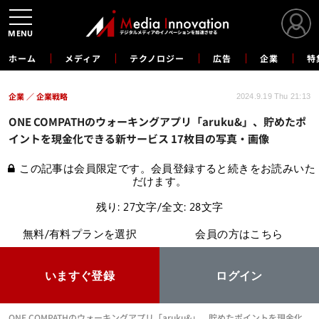
MENU
ホーム
メディア
テクノロジー
広告
企業
特
企業
企業戦略
2024.9.19 Thu 21:13
ONE COMPATHのウォーキングアプリ「aruku&」、貯めたポ
イントを現金化できる新サービス 17枚目の写真・画像
この記事は会員限定です。会員登録すると続きをお読みいた
だけます。
残り: 27文字/全文: 28文字
無料/有料プランを選択
会員の方はこちら
いますぐ登録
ログイン
ONE COMPATHのウォーキングアプリ「aruku&」、貯めたポイントを現金化