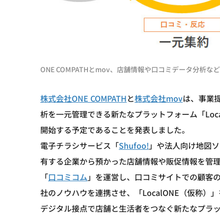
ONE COMPATHとmov、店舗情報や口コミデータ分
株式会社ONE COMPATH
と
株式会社mov
は、事業
析を一元管理できる新たなプラットフォーム「Loca
開始する予定であることを発表しました。
電子チラシサービス「
Shufoo!
」や法人向け地図ソ
有する企業から預かった店舗情報や販促情報を管理・運
「
口コミコム
」を運営し、口コミサイトでの顧客の
社のノウハウを連携させ、「LocalONE（仮称
デジタル接点で店舗と生活者をつなぐ新たなプラット