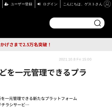
ユーザー登録
ログイン
こんにちは、ゲストさん
ンドチャンネル
フォーエム
その他
DB
員はおかげさまで2.5万名突破！
2021.10.8 Fri 15:00
析などを一元管理できるプラ
分析を一元管理できる新たなプラットフォーム
電子チラシサービ…