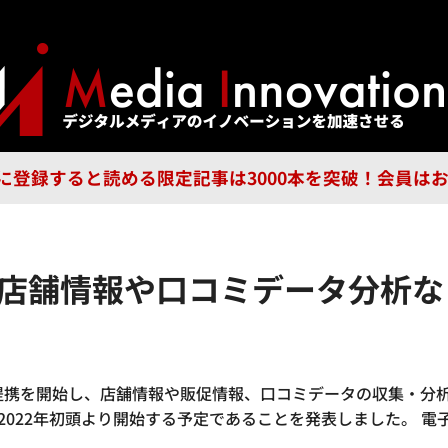
ジー
広告
企業
特集
ブラ
n Guild に登録すると読める限定記事は3000本を突破！会
mov、店舗情報や口コミデータ分
、事業提携を開始し、店舗情報や販促情報、口コミデータの収集・
を2022年初頭より開始する予定であることを発表しました。 