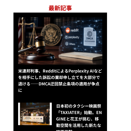
最新記事
米連邦判事、RedditによるPerplexity AIなど
を相手にした訴訟の棄却申し立てを大部分で
退ける——DMCA迂回禁止条項の適用が争点
に
日本初のタクシー映画祭
「TAXIATER」始動。EN
GINEと花王が挑む、移
動空間を活用した新たな