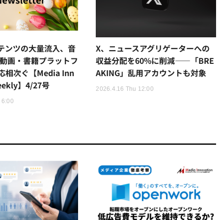
ンテンツの大量流入、音
X、ニュースアグリゲーターへの
 動画・書籍プラットフ
収益分配を60%に削減——「BRE
相次ぐ【Media Inn
AKING」乱用アカウントも対象
eekly】4/27号
2026.4.16 Thu 12:00
 6:00