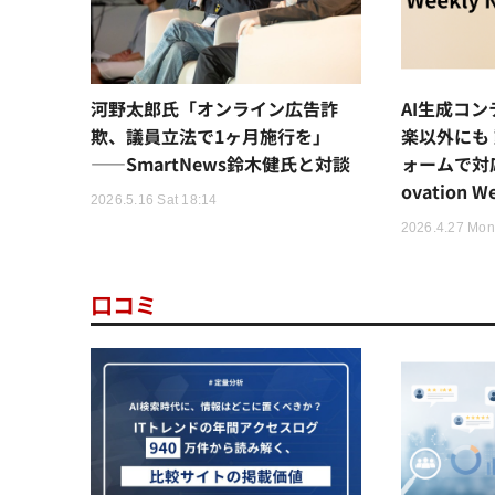
河野太郎氏「オンライン広告詐
AI生成コ
欺、議員立法で1ヶ月施行を」
楽以外にも
——SmartNews鈴木健氏と対談
ォームで対応
ovation W
2026.5.16 Sat 18:14
2026.4.27 Mon
口コミ