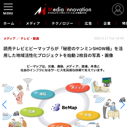
MENU
ホーム
メディア
テクノロジー
広告
企業
特
メディア
テレビ・動画
2025.6.17 Tue 19:00
読売テレビとビーマップらが「秘密のケンミンSHOW極」を活
用した地域活性化プロジェクトを始動 2枚目の写真・画像