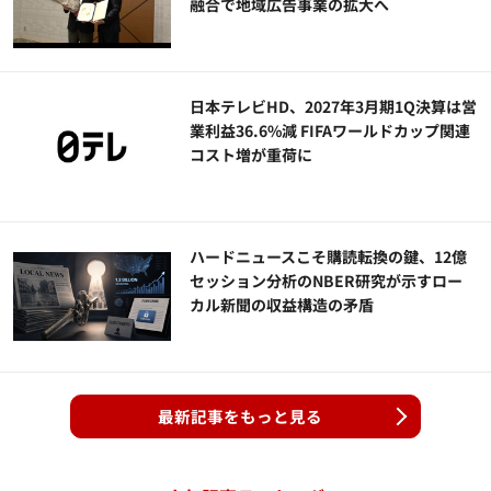
融合で地域広告事業の拡大へ
日本テレビHD、2027年3月期1Q決算は営
業利益36.6%減 FIFAワールドカップ関連
コスト増が重荷に
ハードニュースこそ購読転換の鍵、12億
セッション分析のNBER研究が示すロー
カル新聞の収益構造の矛盾
最新記事をもっと見る