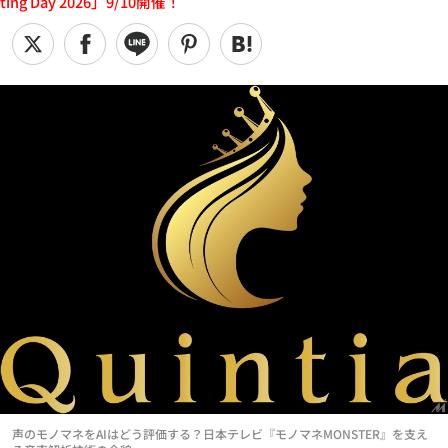
ting Day 2026」9/10開催！
声のモノマネをAIはどう評価する？日本テレビ『モノマネMONSTER』を支え