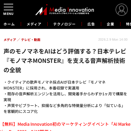
MENU
ホーム
メディア
テクノロジー
広告
企業
特
メディア
テレビ・動画
2026.2.9 Mon 14:00
声のモノマネをAIはどう評価する？日本テレビ
『モノマネMONSTER』を支える音声解析技術
の全貌
・クイティアの歌声モノマネ採点AIが日本テレビ『モノマネ
MONSTER』に採用され、本番収録で実運用
・既存の音声解析エンジンを活用し、開発着手からわずか1ヶ月で構築を
実現
・声質やビブラート、抑揚など多角的な特徴量分析により「似ている」
を客観的にスコア化
【無料】Media Innovation初のマーケティングイベント「AI Marke