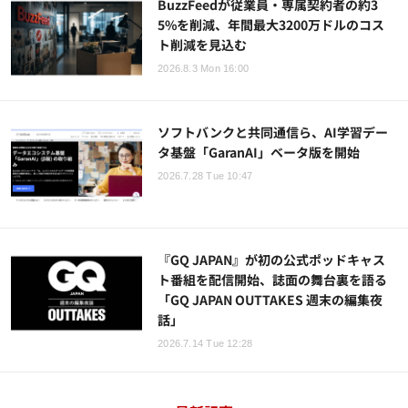
BuzzFeedが従業員・専属契約者の約3
5%を削減、年間最大3200万ドルのコス
ト削減を見込む
2026.8.3 Mon 16:00
ソフトバンクと共同通信ら、AI学習デー
タ基盤「GaranAI」ベータ版を開始
2026.7.28 Tue 10:47
『GQ JAPAN』が初の公式ポッドキャス
ト番組を配信開始、誌面の舞台裏を語る
「GQ JAPAN OUTTAKES 週末の編集夜
話」
2026.7.14 Tue 12:28