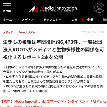
MENU
ホーム
メディア
テクノロジー
広告
企業
特
メディア
ジャーナリズム
2026.6.6 Sat 19:54
生きもの番組は年間推計約6,470件、一般社団
法人ROOTsがメディアと生物多様性の関係を可
視化するレポート2本を公開
・日本のテレビでは年間約6,470件の生きもの番組が放送されているが、
犬猫やパンダなど特定の動物に偏りがある
・幼少期から思春期にかけてメディアが生物への関心形成に重要な役割
を果たしており、世代によって印象に残るコンテンツが異なる
・ROOTsが生きもの表現の現状と関心形成におけるメディアの役割を調
査し、2本のレポートを公開した
【無料】Media Innovation初のマーケティングイベント「AI Marke